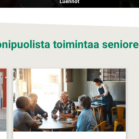
Luennot
nipuolista toimintaa seniorei