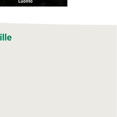
Luonto
lle