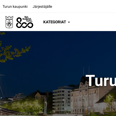
Siirry suoraan sisältöön
Turun kaupunki
Järjestäjälle
KATEGORIAT
Tur